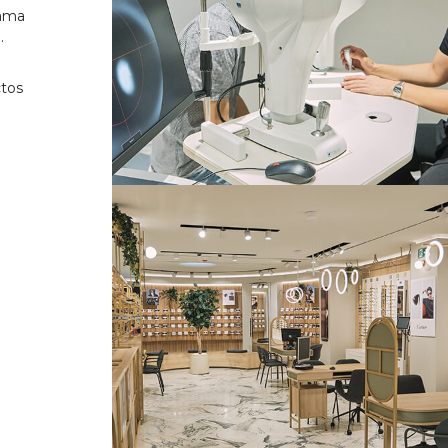
gama
.
ctos