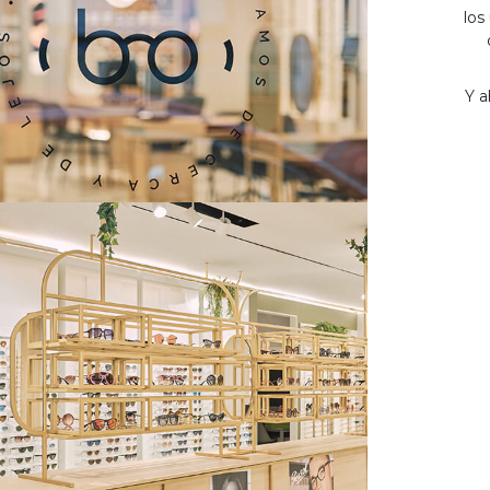
los
Y a