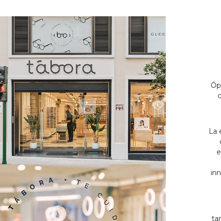
Óp
c
La 
e
inn
ta