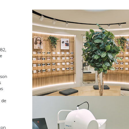
82,
de
 son
s
as
o de
on