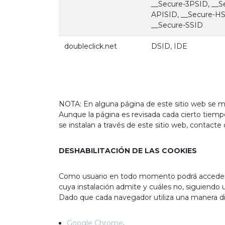
__Secure-3PSID, __S
APISID, __Secure-HS
__Secure-SSID
doubleclick.net
DSID, IDE
NOTA: En alguna página de este sitio web se mu
Aunque la página es revisada cada cierto tiemp
se instalan a través de este sitio web, contacte
DESHABILITACIÓN DE LAS COOKIES
Como usuario en todo momento podrá acceder a 
cuya instalación admite y cuáles no, siguiendo
Dado que cada navegador utiliza una manera dif
Google Chrome
.