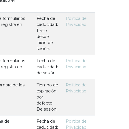
sitado en
e formularios
Fecha de
Política de
 registra en
caducidad:
Privacidad
1 año
desde
inicio de
sesión.
e formularios
Fecha de
Política de
 registra en
caducidad:
Privacidad
de sesión.
compra de los
Tiempo de
Política de
expiración
Privacidad
por
defecto:
De sesión.
na de
Fecha de
Política de
caducidad:
Privacidad