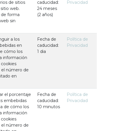
ios de sitios
caducidad:
Privacidad
sitio web.
24 meses
n de forma
(2 años)
 web sin
nguir a los
Fecha de
Política de
mbebidas en
caducidad:
Privacidad
de cómo los
1 dia
la información
s cookies
o el número de
sitado en
tar el porcentaje
Fecha de
Política de
ics embebidas
caducidad:
Privacidad
ca de cómo los
10 minutos
la información
s cookies
o el número de