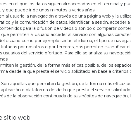
ies en el que los datos siguen almacenados en el terminal y pu
e, y que puede ir de unos minutos a varios años.
 al usuario la navegación a través de una página web y la utiliza
ráfico y la comunicación de datos, identificar la sesión, acceder a
ntenidos para la difusión de videos o sonido o compartir conteni
que permiten al usuario acceder al servicio con algunas caracter
del usuario como por ejemplo serían el idioma, el tipo de navegado
tratadas por nosotros o por terceros, nos permiten cuantificar el
los usuarios del servicio ofertado. Para ello se analiza su navega
emos.
miten la gestión, de la forma más eficaz posible, de los espacios 
rma desde la que presta el servicio solicitado en base a criterios
Son aquéllas que permiten la gestión, de la forma más eficaz posi
 aplicación o plataforma desde la que presta el servicio solicita
s de la observación continuada de sus hábitos de navegación, lo
e sitio web