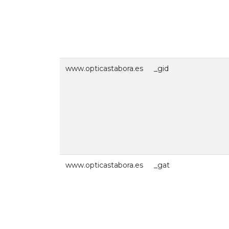
www.opticastabora.es
_gid
www.opticastabora.es
_gat