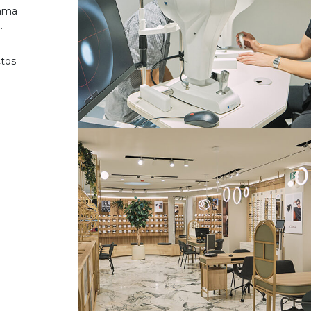
gama
.
ctos