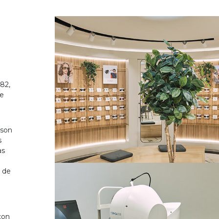
82,
de
 son
s
as
o de
on