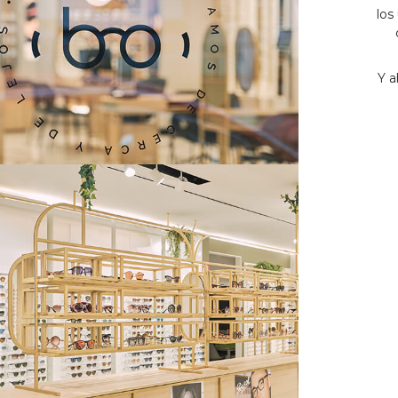
los
Y a