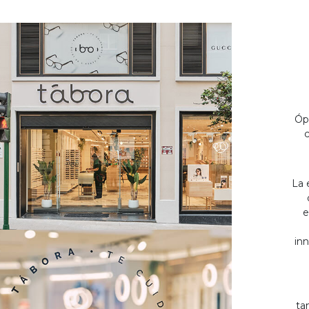
Óp
c
La 
e
inn
ta