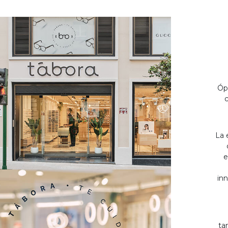
Óp
c
La 
e
inn
ta