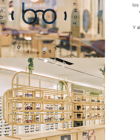
los
Y a