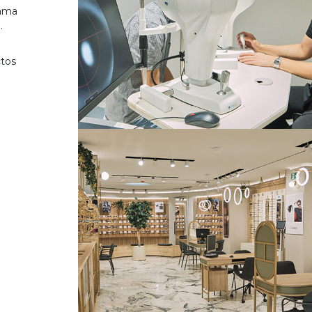
gama
.
ctos