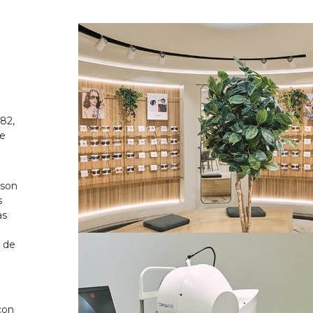
82,
de
 son
s
as
o de
on