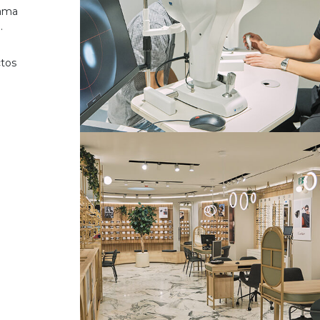
gama
.
ctos