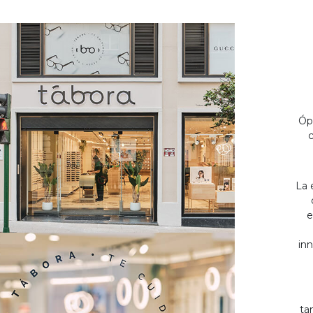
Óp
c
La 
e
inn
ta