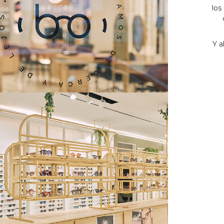
los
Y a