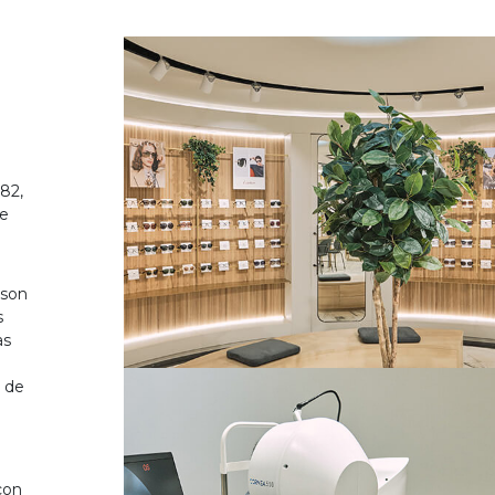
82,
de
 son
s
as
o de
on