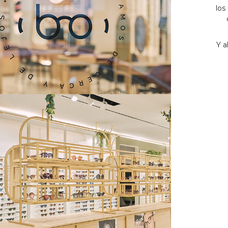
los
Y a