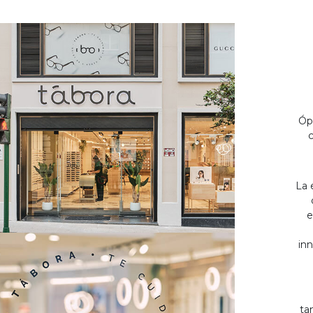
Óp
c
La 
e
inn
ta