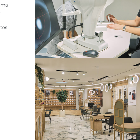
gama
.
ctos