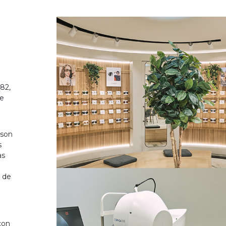
82,
de
 son
s
as
o de
on