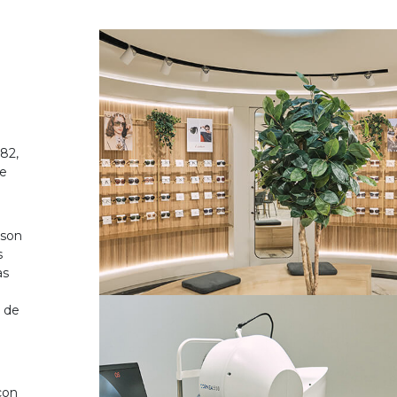
82,
de
 son
s
as
o de
on