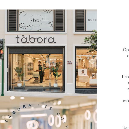
Óp
c
La 
e
inn
ta