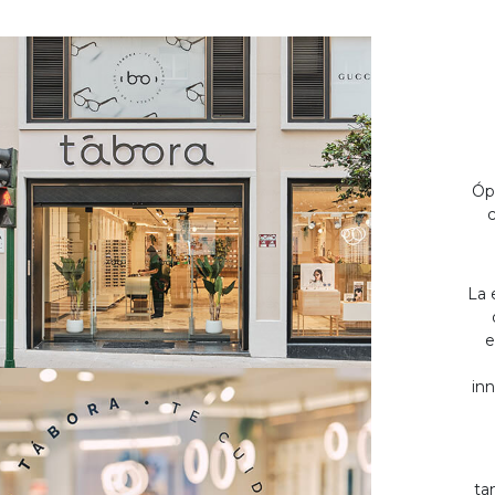
Óp
c
La 
e
inn
ta