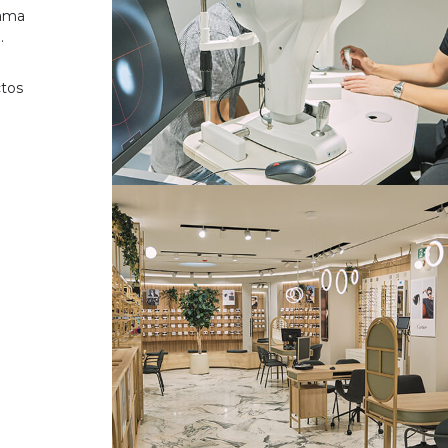
gama
.
ctos