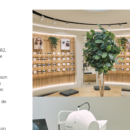
82,
de
 son
s
as
o de
on