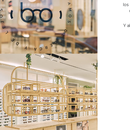
los
Y a