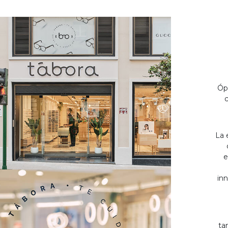
Óp
c
La 
e
inn
ta