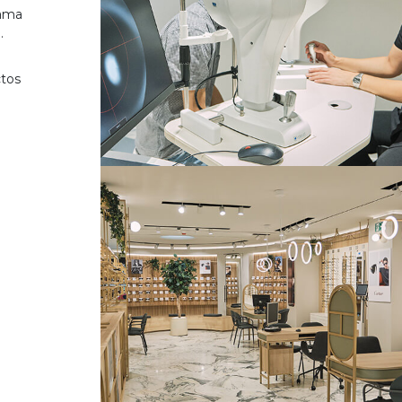
gama
.
ctos