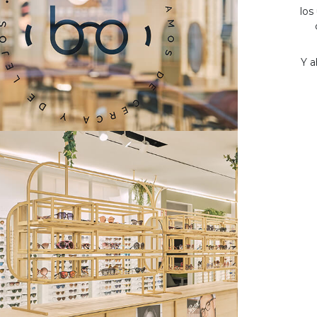
los
Y a