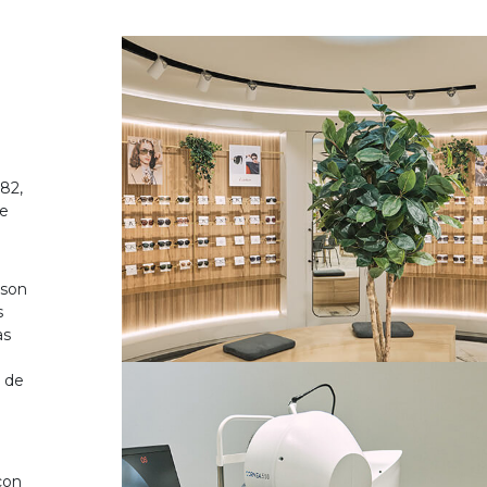
82,
de
 son
s
as
o de
on