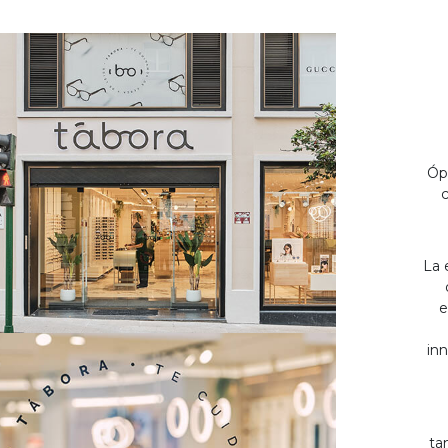
Óp
c
La 
e
inn
ta