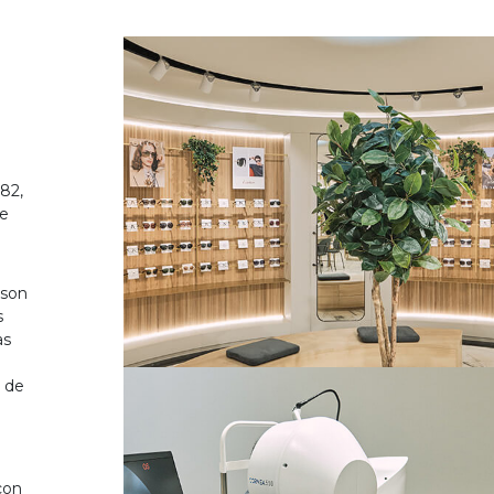
82,
de
 son
s
as
o de
on