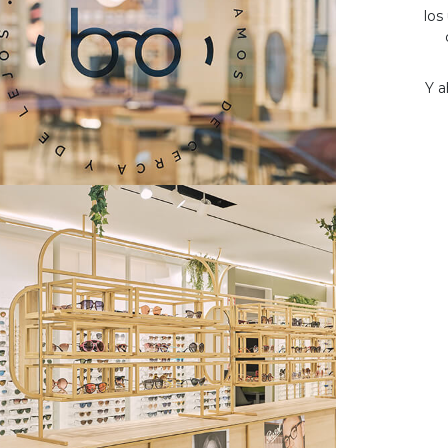
los
Y a