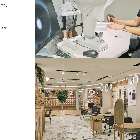
gama
.
ctos