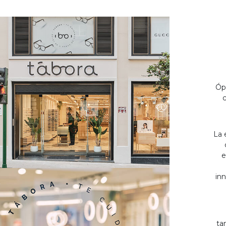
Óp
c
La 
e
inn
ta