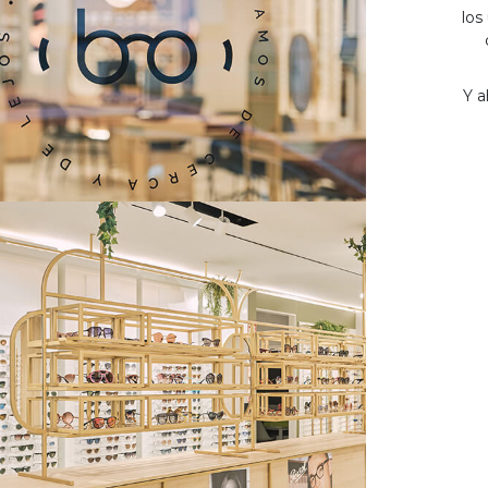
los
Y a