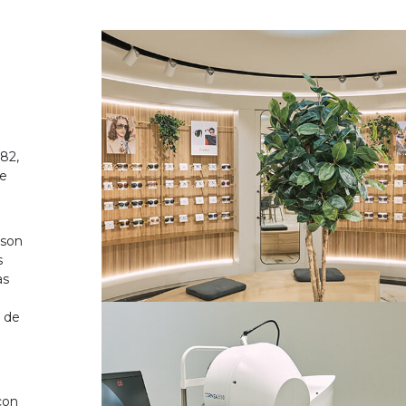
82,
de
 son
s
as
o de
on