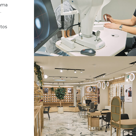
gama
.
ctos