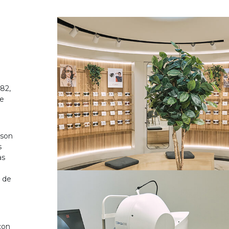
82,
de
 son
s
as
o de
on