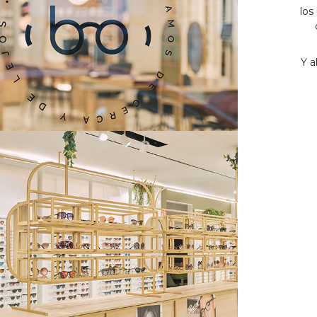
los
Y a