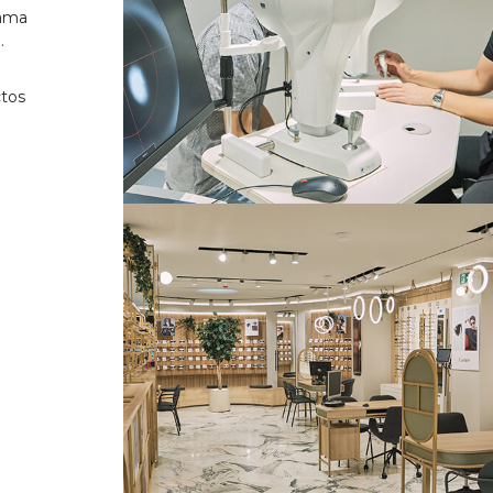
gama
.
ctos