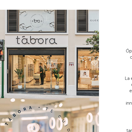
Óp
c
La 
e
inn
ta