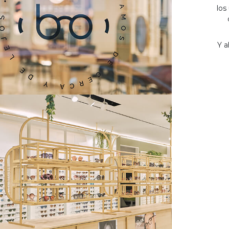
los
Y a