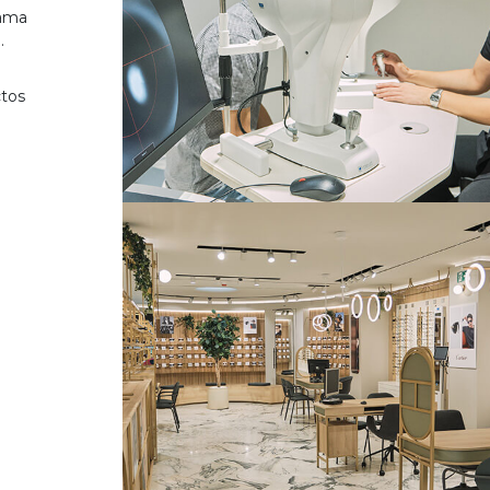
gama
.
ctos