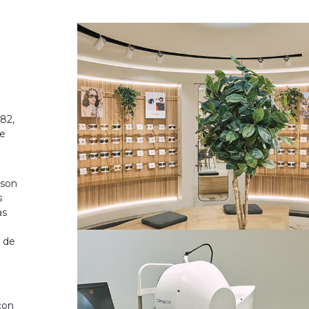
82,
de
 son
s
as
o de
on