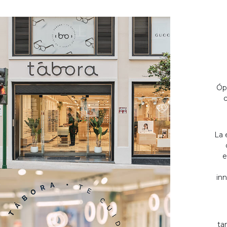
Óp
c
La 
e
inn
ta