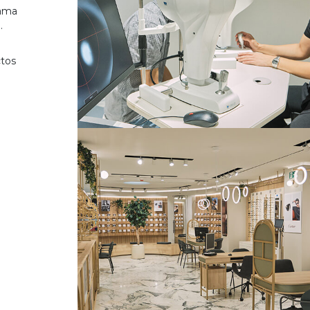
gama
.
ctos