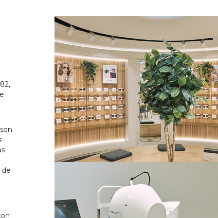
82,
de
 son
s
as
o de
on