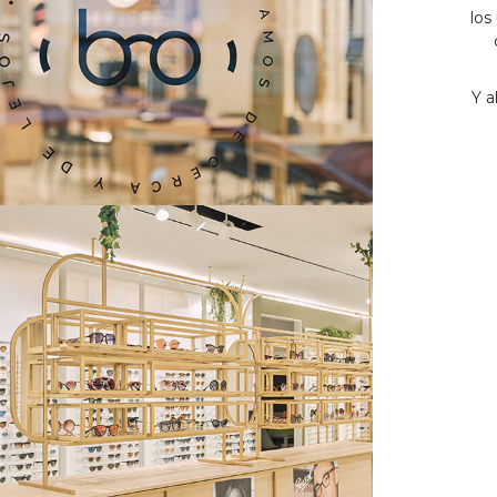
los
Y a