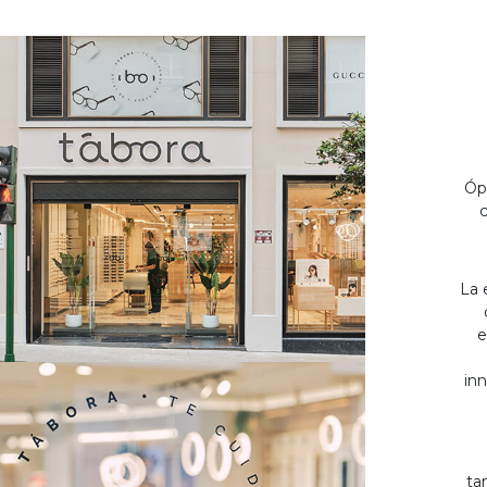
Óp
c
La 
e
inn
ta