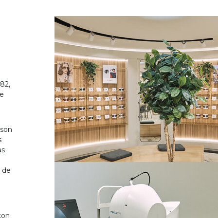
82,
de
 son
s
as
o de
on