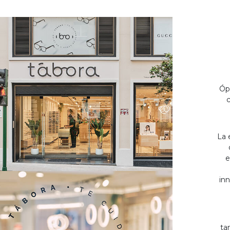
Óp
c
La 
e
inn
ta