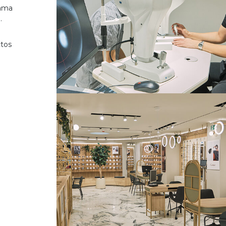
gama
.
ctos