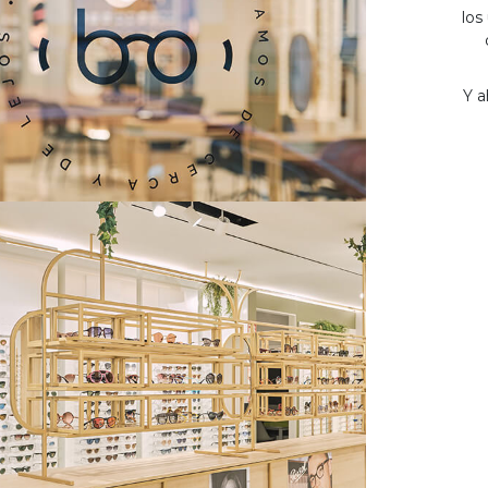
los
Y a