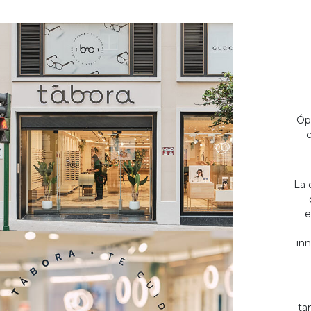
Óp
c
La 
e
inn
ta