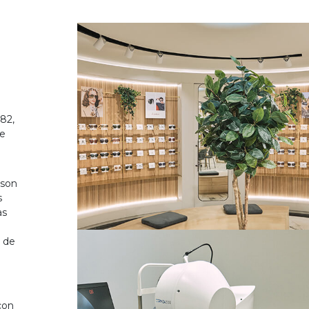
82,
de
 son
s
as
o de
on