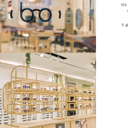
los
Y a