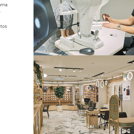
gama
.
ctos