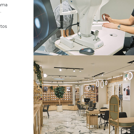
gama
.
ctos