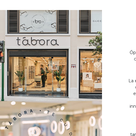
Óp
c
La 
e
inn
ta