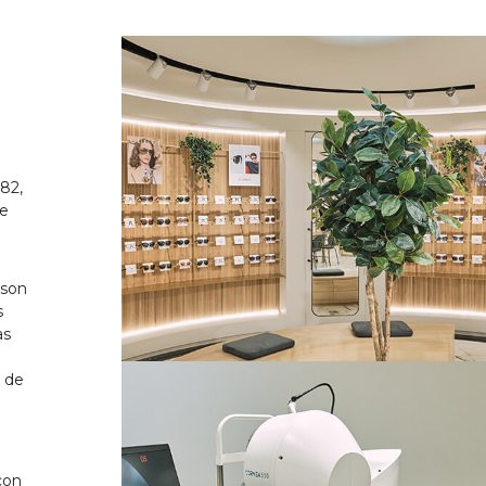
82,
de
 son
s
as
o de
on