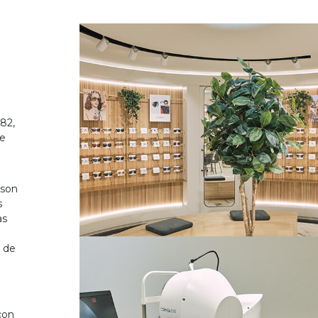
82,
de
 son
s
as
o de
on