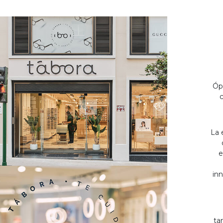
Óp
c
La 
e
inn
ta