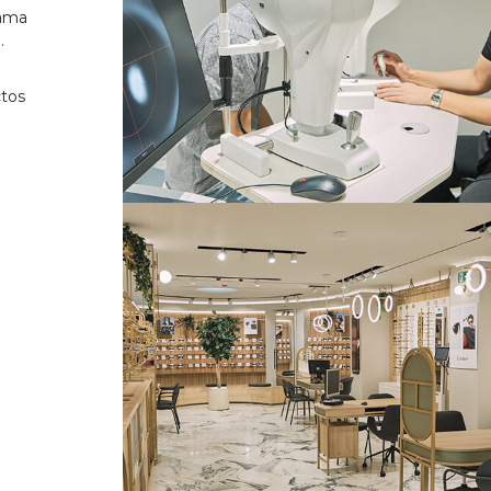
gama
.
ctos