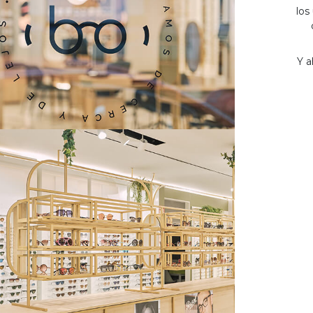
los
Y a