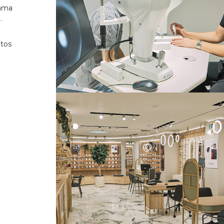
gama
.
ctos