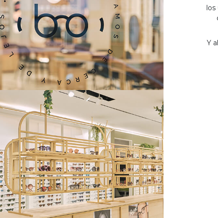
los
Y a