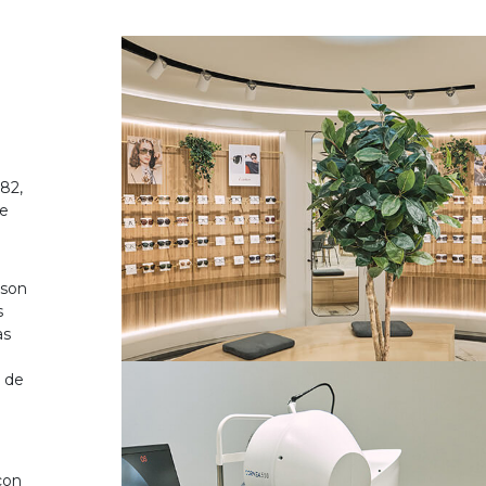
82,
de
 son
s
as
o de
on