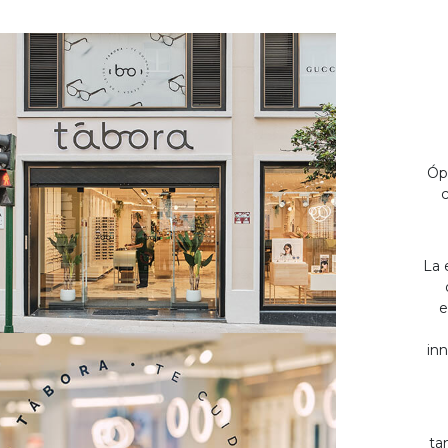
Óp
c
La 
e
inn
ta