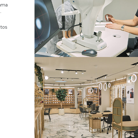
gama
.
ctos