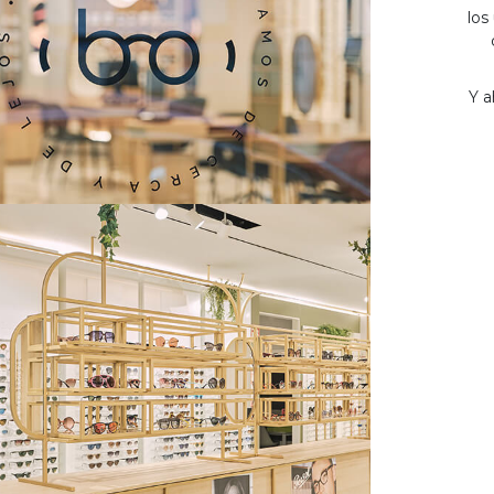
los
Y a