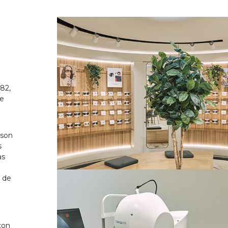
82,
de
 son
s
as
o de
on