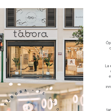
Óp
c
La 
e
inn
ta