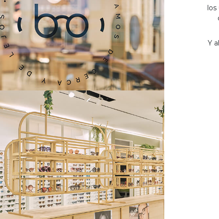
los
Y a