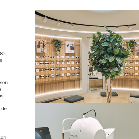
82,
de
 son
s
as
o de
on