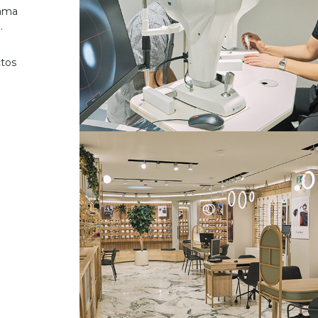
gama
.
ctos