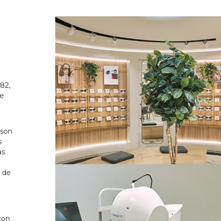
82,
de
 son
s
as
o de
on