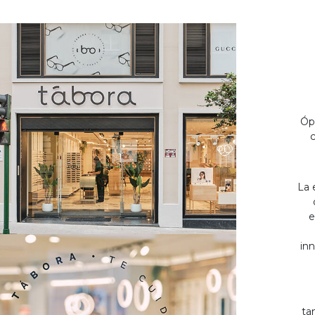
Óp
c
La 
e
inn
ta