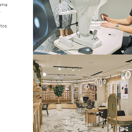
gama
.
ctos