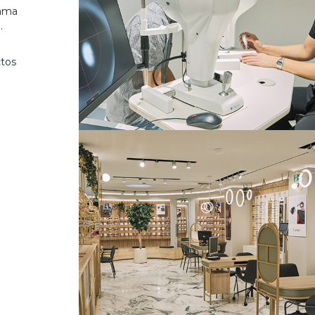
gama
.
ctos