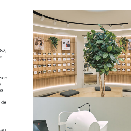
82,
de
 son
s
as
o de
on