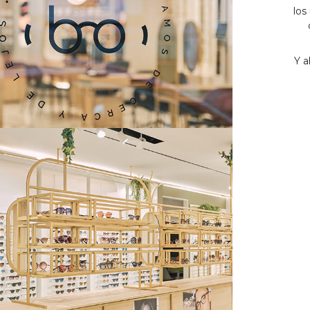
los
Y a