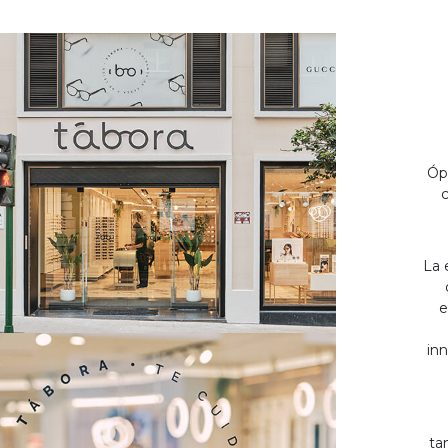
Óp
c
La 
e
inn
ta