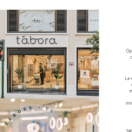
Óp
c
La 
e
inn
ta