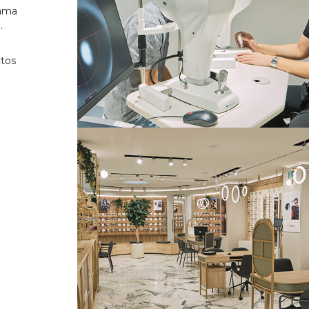
gama
.
ctos