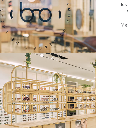
los
Y a