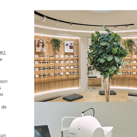
82,
de
 son
s
as
o de
on