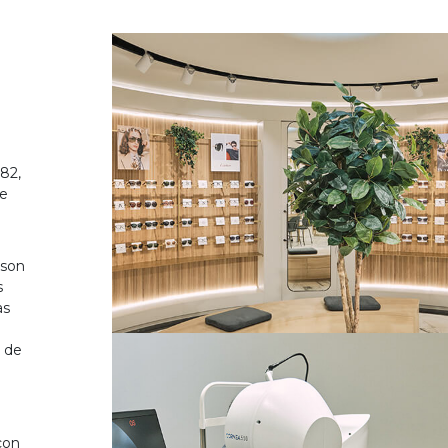
82,
de
 son
s
as
o de
on