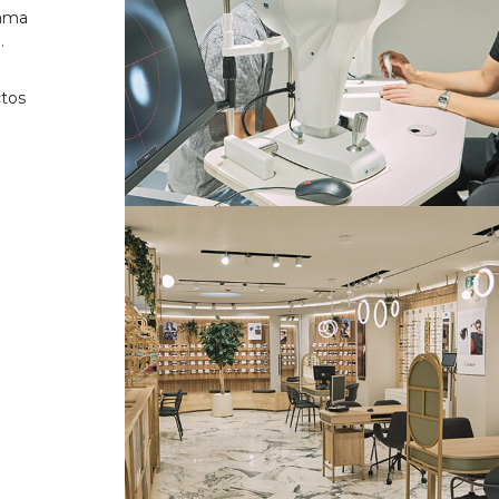
gama
.
ctos