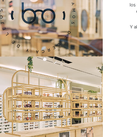
los
Y a