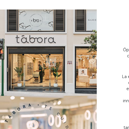
Óp
c
La 
e
inn
ta