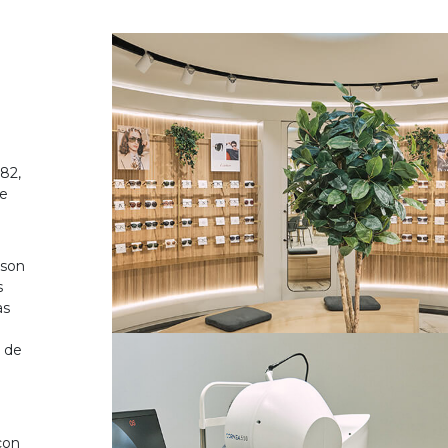
82,
de
 son
s
as
o de
on