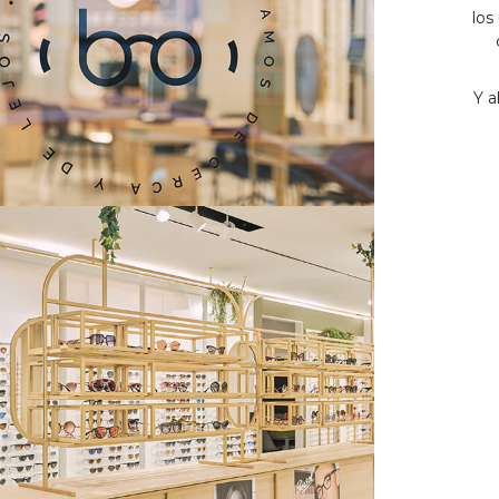
los
Y a