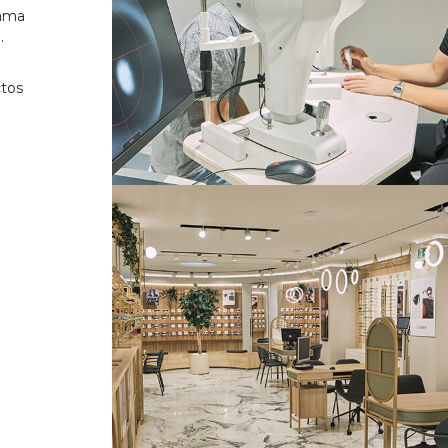
gama
.
ctos