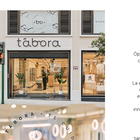
Óp
c
La 
e
inn
ta