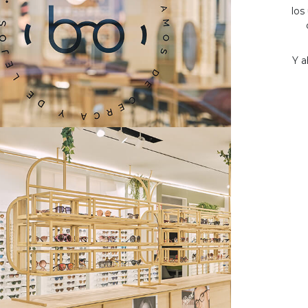
los
Y a