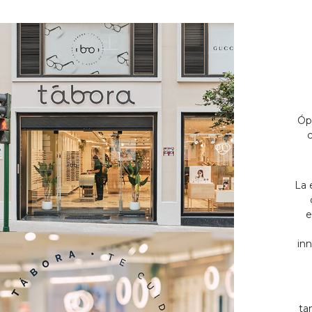
Óp
c
La 
e
inn
ta