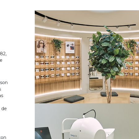
82,
de
 son
s
as
o de
on