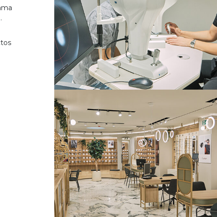
gama
.
ctos