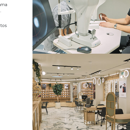
gama
.
ctos