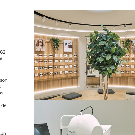
82,
de
 son
s
as
o de
on