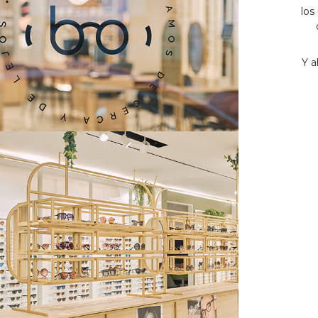
los
Y a