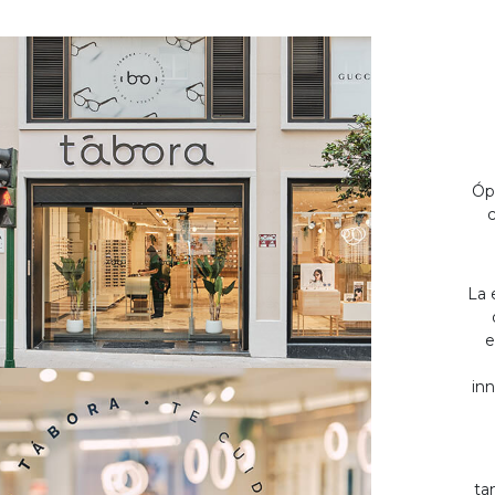
Óp
c
La 
e
inn
ta