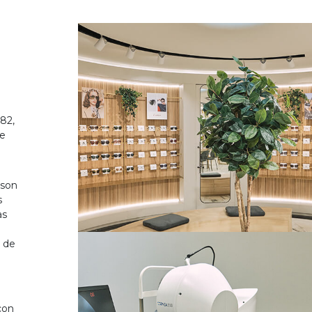
82,
de
 son
s
as
o de
on