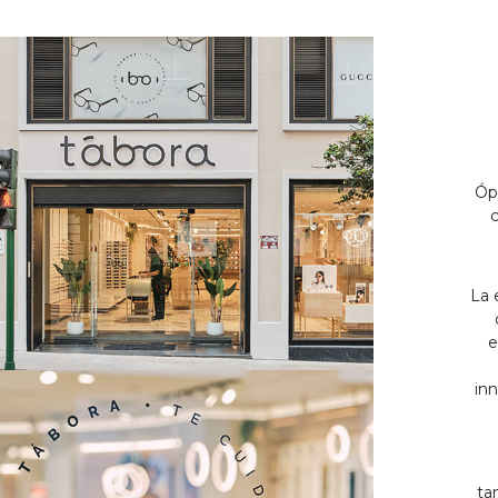
Óp
c
La 
e
inn
ta