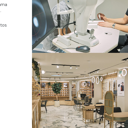
gama
.
ctos