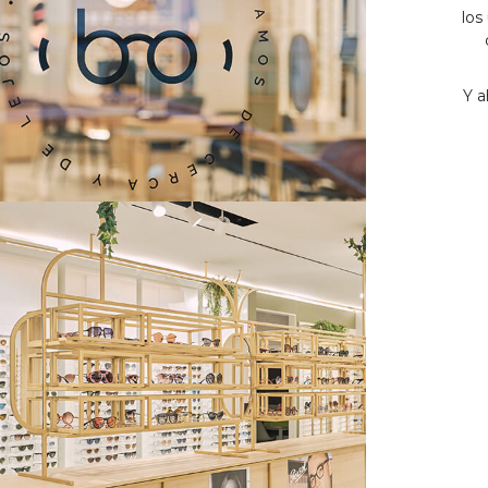
los
Y a