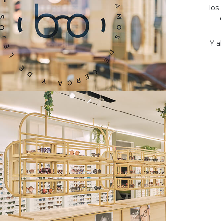
los
Y a