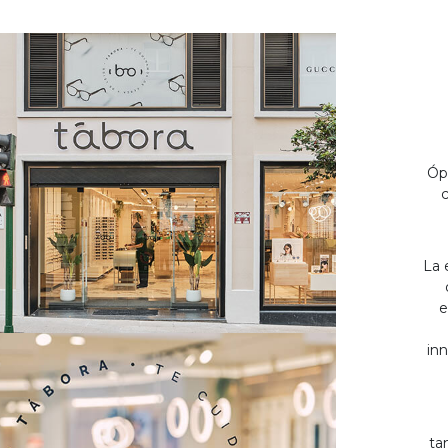
Óp
c
La 
e
inn
ta