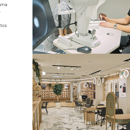
gama
.
ctos