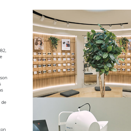
82,
de
 son
s
as
o de
on