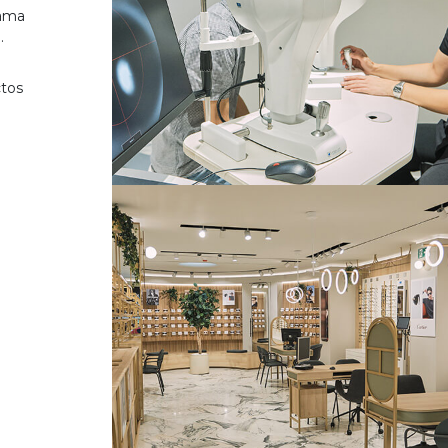
gama
.
ctos