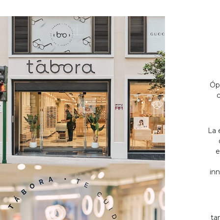
Óp
c
La 
e
inn
ta