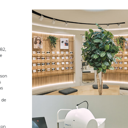
82,
de
 son
s
as
o de
on