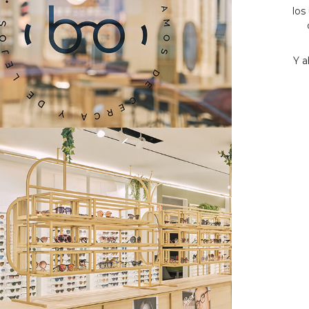
los
Y a