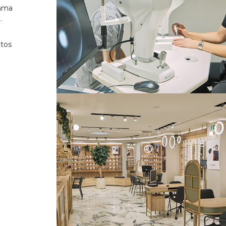
gama
.
ctos