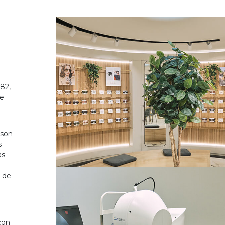
82,
de
 son
s
as
o de
on