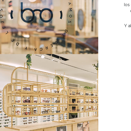
los
Y a