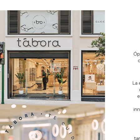
Óp
c
La 
e
inn
ta