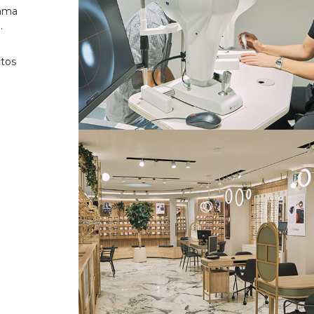
gama
.
ctos