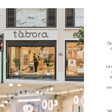
Óp
c
La 
e
inn
ta