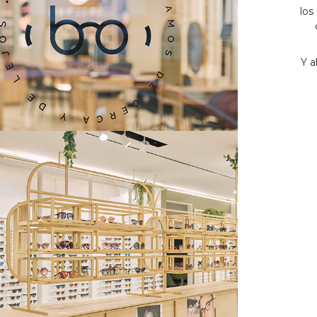
los
Y a