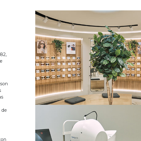
82,
de
 son
s
as
o de
on