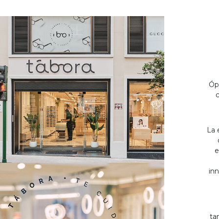
Óp
c
La 
e
inn
ta