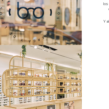
los
Y a