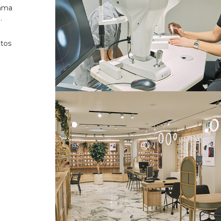
gama
.
ctos