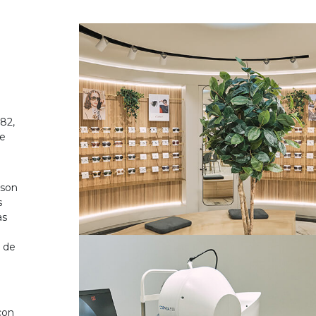
82,
de
 son
s
as
o de
on