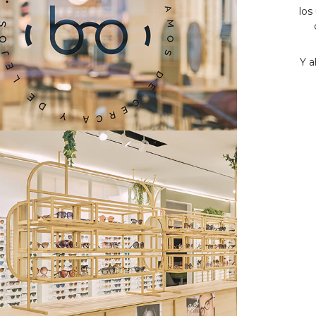
los
Y a