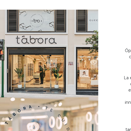
Óp
c
La 
e
inn
ta