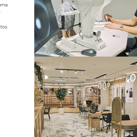
gama
.
ctos