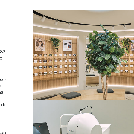
82,
de
 son
s
as
o de
on