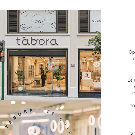
Óp
c
La 
e
inn
ta