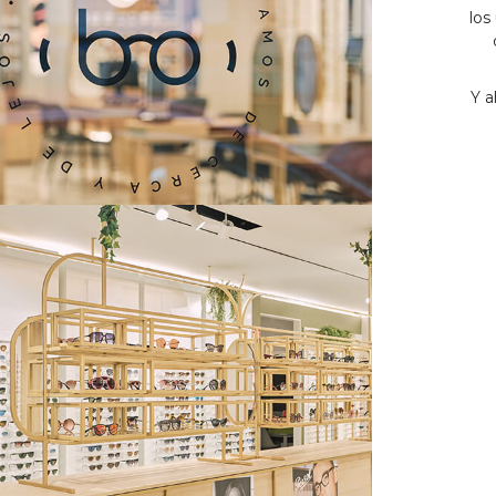
los
Y a