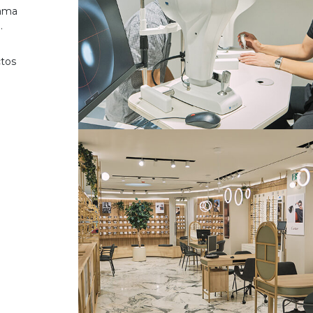
gama
.
ctos