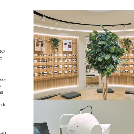
82,
de
 son
s
as
o de
on