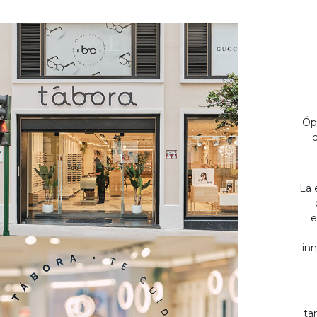
Óp
c
La 
e
inn
ta