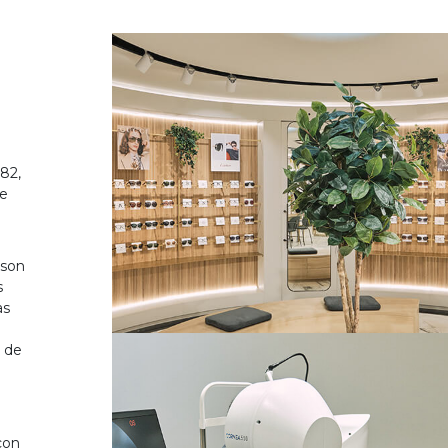
82,
de
 son
s
as
o de
on