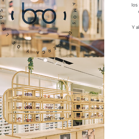
los
Y a