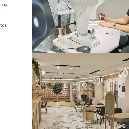
gama
.
ctos