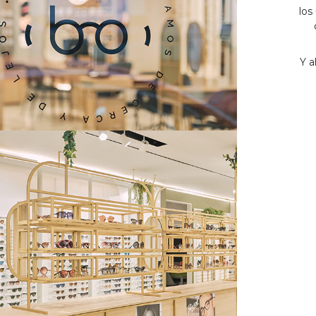
los
Y a