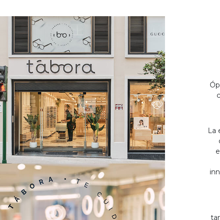
Óp
c
La 
e
inn
ta