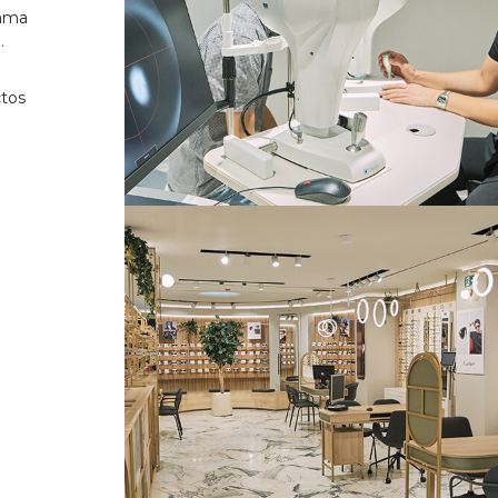
gama
.
ctos