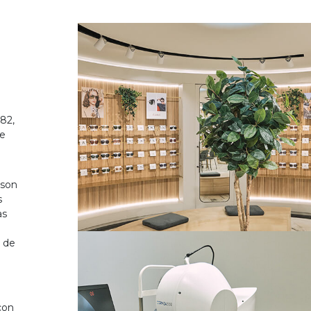
82,
de
 son
s
as
o de
on