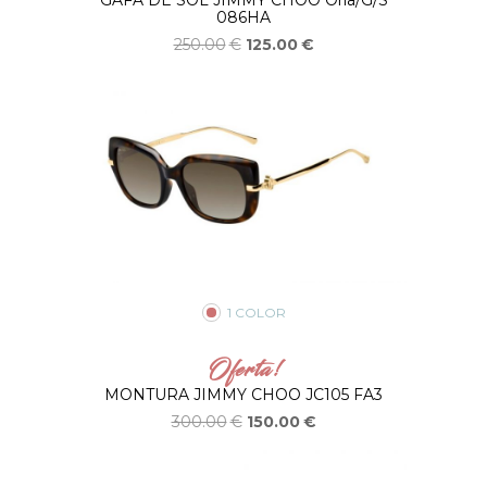
GAFA DE SOL JIMMY CHOO Orla/G/S
086HA
250.00
€
125.00
€
1 COLOR
Oferta!
MONTURA JIMMY CHOO JC105 FA3
300.00
€
150.00
€