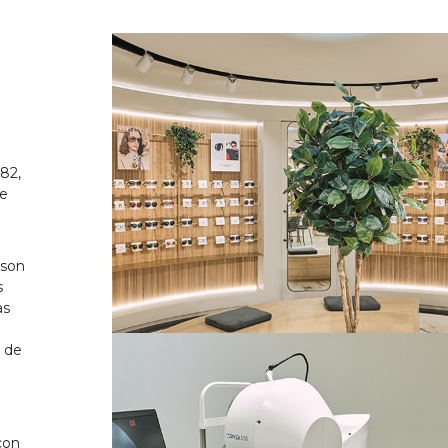
82,
de
 son
s
as
o de
on