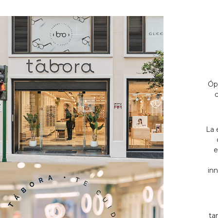
Óp
c
La 
e
inn
ta