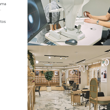
gama
.
ctos