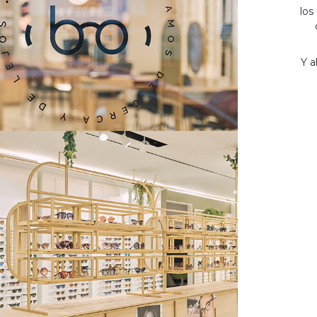
los
Y a