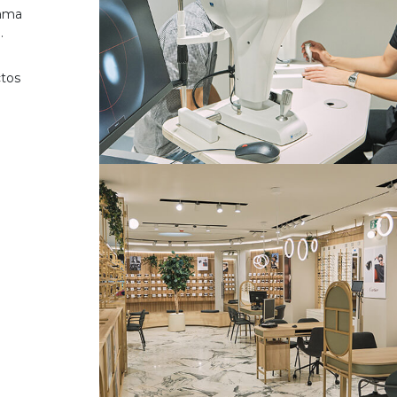
gama
.
ctos