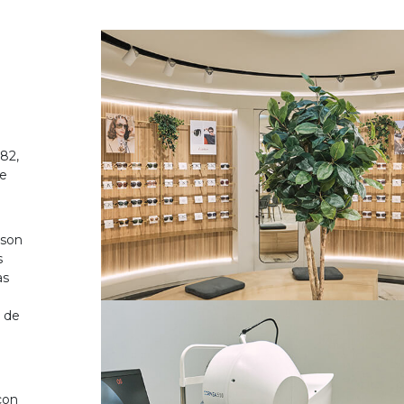
82,
de
 son
s
as
o de
on