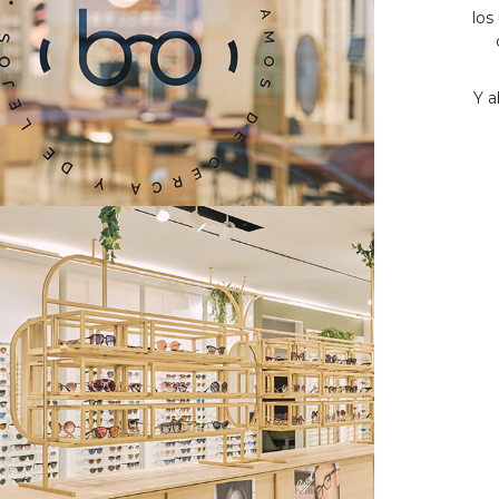
los
Y a