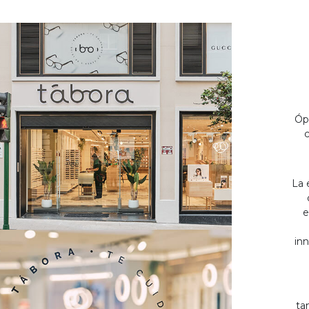
Óp
c
La 
e
inn
ta