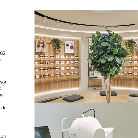
82,
de
 son
s
as
o de
on