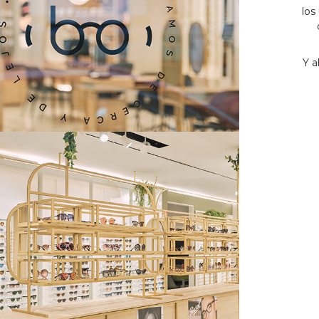
los
Y a