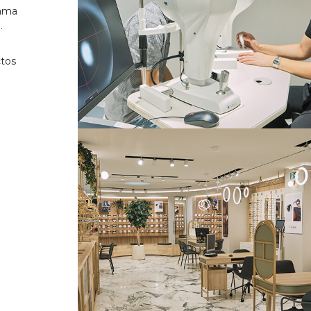
gama
.
ctos