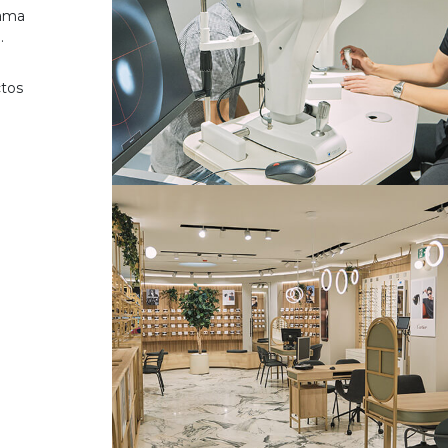
gama
.
ctos