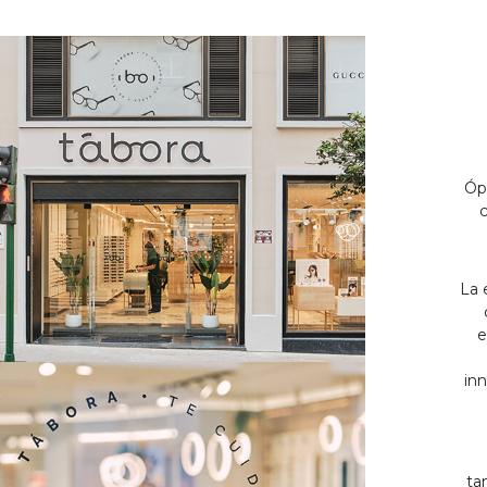
Óp
c
La 
e
inn
ta