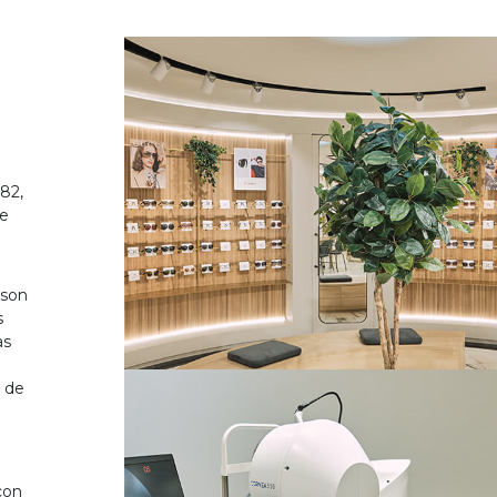
82,
de
 son
s
as
o de
on