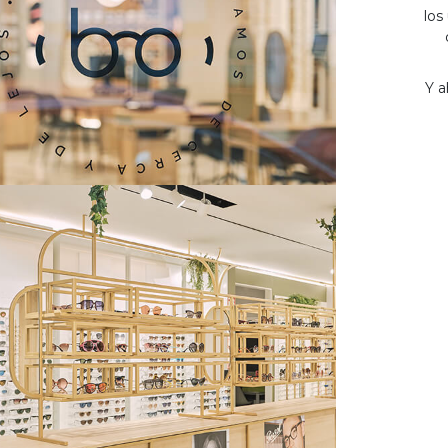
los
Y a