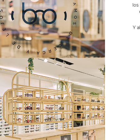
los
Y a