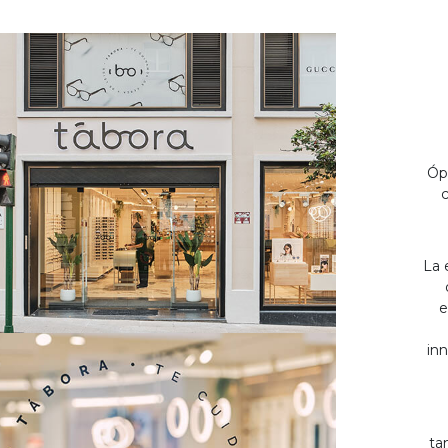
Óp
c
La 
e
inn
ta