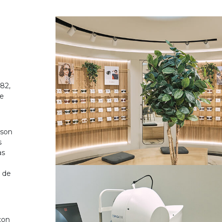
82,
de
 son
s
as
o de
on