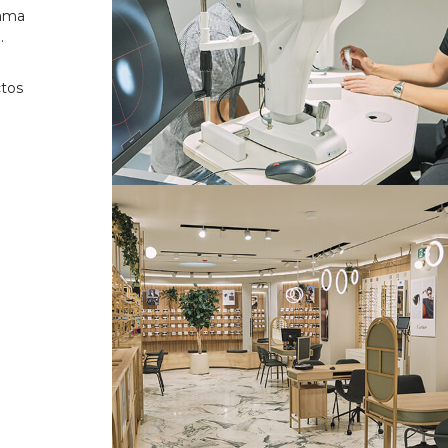
gama
.
ctos