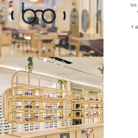
los
Y a