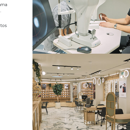
gama
.
ctos