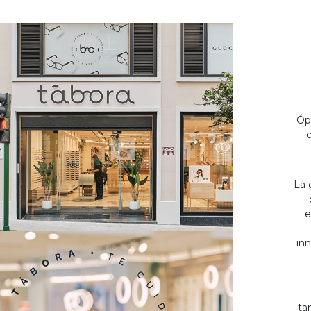
Óp
c
La 
e
inn
ta