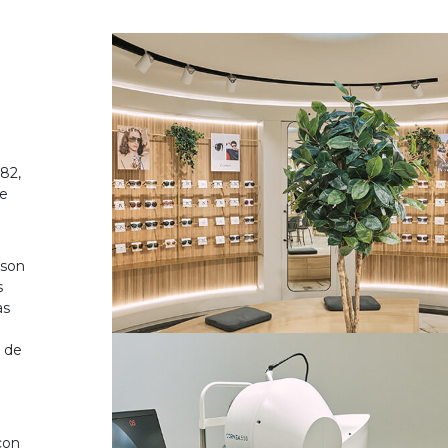
82,
de
 son
s
as
o de
on