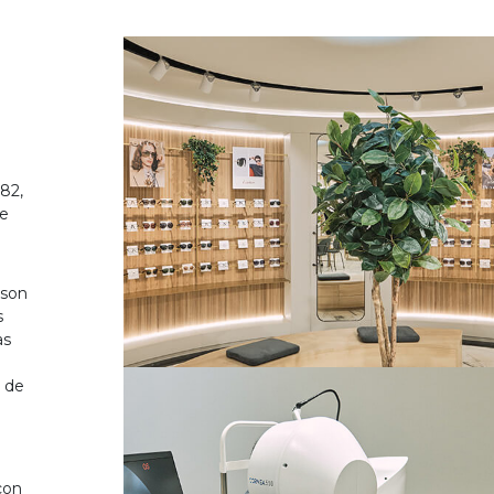
82,
de
 son
s
as
o de
on