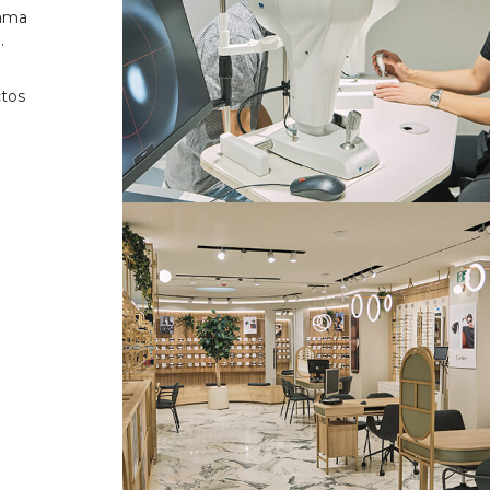
gama
.
ctos