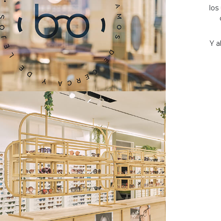
los
Y a