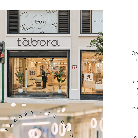
Óp
c
La 
e
inn
ta