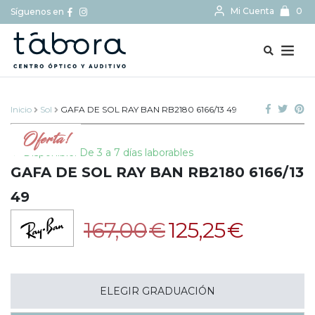
Mi Cuenta
0
Síguenos en
BUSCAR...
Inicio
Sol
GAFA DE SOL RAY BAN RB2180 6166/13 49
Oferta!
Disponible: De 3 a 7 días laborables
GAFA DE SOL RAY BAN RB2180 6166/13
49
El
El
167,00
€
125,25
€
precio
precio
original
actual
era:
es:
167,00€.
125,25€.
ELEGIR GRADUACIÓN