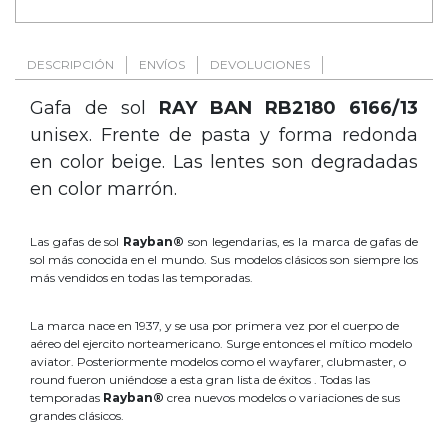
DESCRIPCIÓN
ENVÍOS
DEVOLUCIONES
Gafa de sol
RAY BAN RB2180 6166/13
unisex. Frente de pasta y forma redonda
en color beige. Las lentes son degradadas
en color marrón.
Las gafas de sol
Rayban®
son legendarias, es la marca de gafas de
sol más conocida en el mundo. Sus modelos clásicos son siempre los
más vendidos en todas las temporadas.
La marca nace en 1937, y se usa por primera vez por el cuerpo de
aéreo del ejercito norteamericano. Surge entonces el mítico modelo
aviator. Posteriormente modelos como el wayfarer, clubmaster, o
round fueron uniéndose a esta gran lista de éxitos . Todas las
temporadas
Rayban®
crea nuevos modelos o variaciones de sus
grandes clásicos.