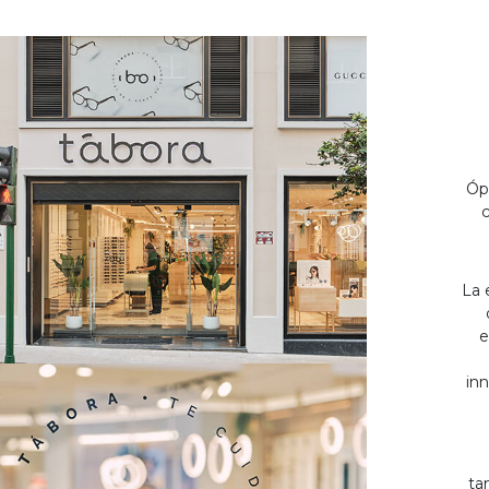
Óp
c
La 
e
inn
ta