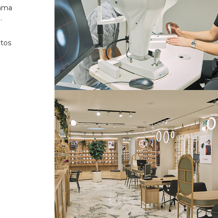
gama
.
ctos