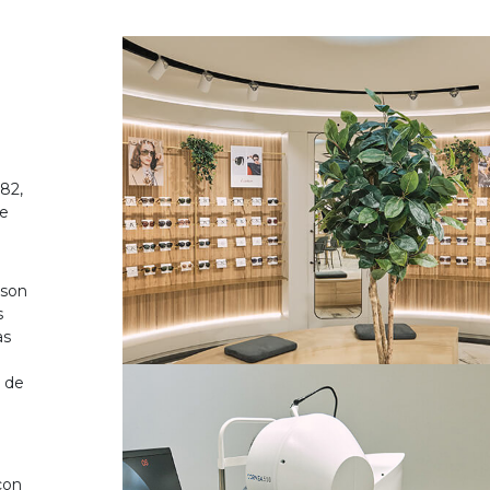
82,
de
 son
s
as
o de
on