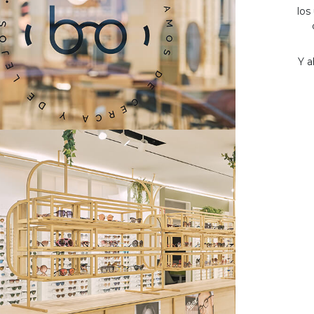
los
Y a