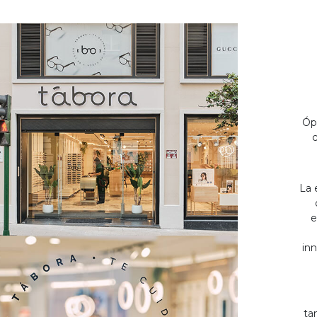
Óp
c
La 
e
inn
ta