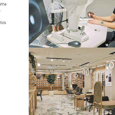
gama
.
ctos