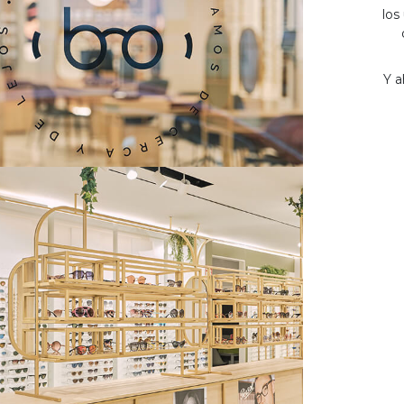
los
Y a