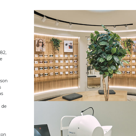
82,
de
 son
s
as
o de
on