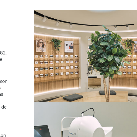
82,
de
 son
s
as
o de
on