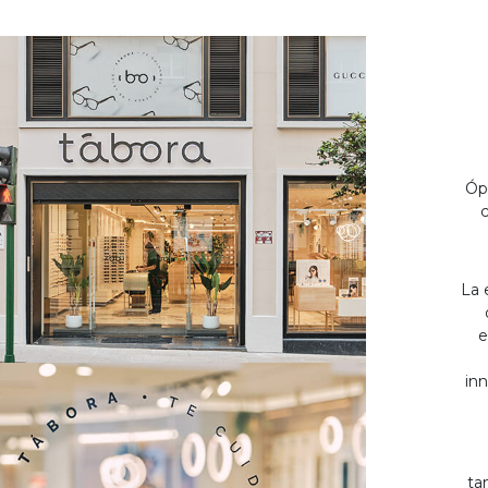
Óp
c
La 
e
inn
ta