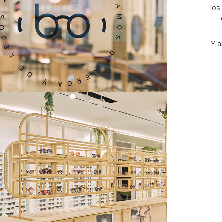
los
Y a